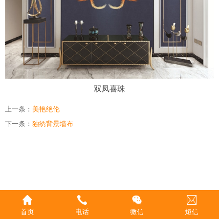
双凤喜珠
上一条：
美艳绝伦
下一条：
独绣背景墙布
首页
电话
微信
短信