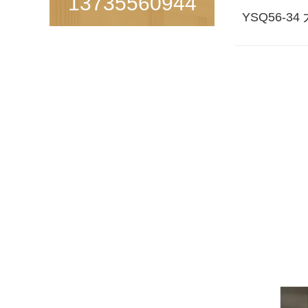
13735560944
富贵祥和
YSQ56-3
美艳绝伦