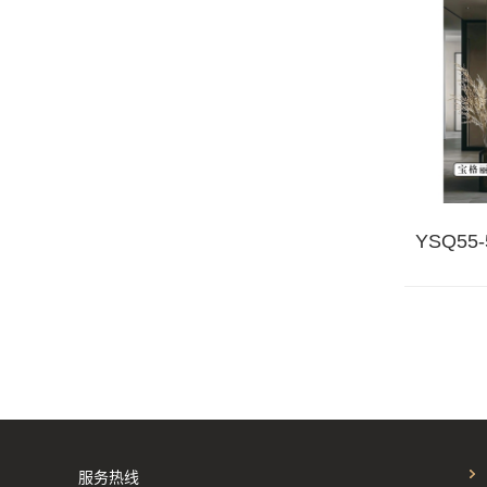
双凤喜珠
YSQ55
雍容尊贵
服务热线