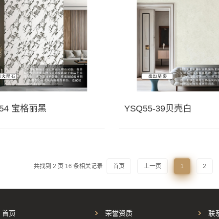
-54 宝格丽黑
YSQ55-39贝壳白
共找到
2
页
16
条相关记录
首页
上一页
1
2
首页
荣誉资质
联