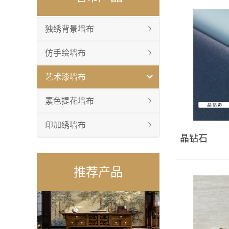
雀翎英姿Q-28
独绣背景墙布
仿手绘墙布
艺术漆墙布
素色提花墙布
印加绣墙布
86-29
晶钻石
推荐产品