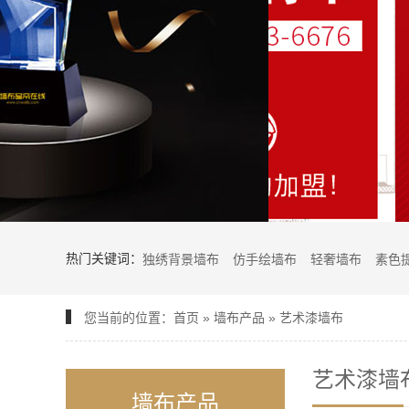
热门关键词：
独绣背景墙布
仿手绘墙布
轻奢墙布
素色
您当前的位置：
首页
»
墙布产品
»
艺术漆墙布
艺术漆墙
墙布产品