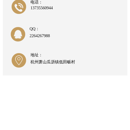
电话：
13735560944
QQ：
2264267988
地址：
杭州萧山瓜沥镇低田畈村