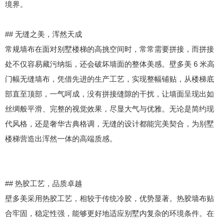
境界。
## 无缝之美，浑然天成
常规墙布在面对别墅楼梯的高挑空间时，常常需要拼接，而拼接
处不仅容易藏污纳垢，还会破坏墙面的整体美感。壁多美 6 米高
门幅无缝墙布，凭借先进的生产工艺，实现整幅铺贴，从楼梯底
部直至顶部，一气呵成，没有拼接缝隙的干扰，让墙面呈现出如
丝绸般平滑、完整的视觉效果，尽显大气与优雅。无论是简约现
代风格，还是奢华古典格调，无缝的设计都能完美契合，为别墅
楼梯营造出浑然一体的高端质感。
## 热胶工艺，品质卓越
壁多美采用热胶工艺，相较于传统冷胶，优势显著。热胶墙布贴
合牢固，稳定性强，能够更好地适应别墅内复杂的环境条件。在