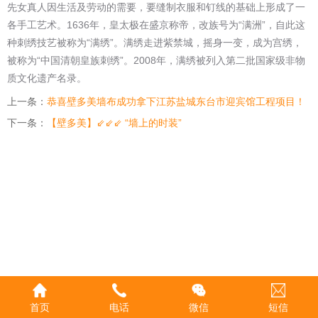
先女真人因生活及劳动的需要，要缝制衣服和钉线的基础上形成了一
各手工艺术。1636年，皇太极在盛京称帝，改族号为“满洲”，自此这
种刺绣技艺被称为“满绣”。满绣走进紫禁城，摇身一变，成为宫绣，
被称为“中国清朝皇族刺绣”。2008年，满绣被列入第二批国家级非物
质文化遗产名录。
上一条：
恭喜壁多美墙布成功拿下江苏盐城东台市迎宾馆工程项目！
下一条：
【壁多美】⇙⇙⇙ “墙上的时装”
首页
电话
微信
短信